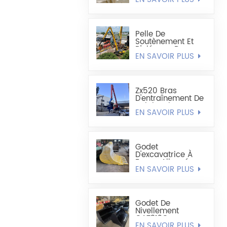
Léger De Type
Coque De 1,8
Cube
Pelle De
Soutènement Et
D'alésage De
EN SAVOIR PLUS
Palplanches En
Acier Extra Longue
Sumitomo
SH490LHD 21M
Zx520 Bras
D'entraînement De
Palplanches En
EN SAVOIR PLUS
Acier En Forme De
U Amélioré De 19,8
M
Godet
D'excavatrice À
Forme Allongée -
EN SAVOIR PLUS
Godet Minier
Godet De
Nivellement
CAT312C
EN SAVOIR PLUS
CAT320DL Largeur