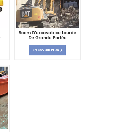
1
Boom D'excavatrice Lourde
e
De Grande Portée
D'équipement D'excavatrice
De Démolition
EN SAVOIR PLUS