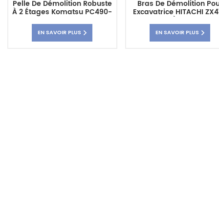
Pelle De Démolition Robuste
Bras De Démolition Po
À 2 Étages Komatsu PC490-
Excavatrice HITACHI ZX
10 De 22 M
30M, Flèche À Grande Po
EN SAVOIR PLUS
EN SAVOIR PLUS