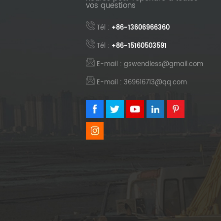
vos questions
Tél :
+86-13606966360
Tél :
+86-15160503591
E-mail : gswendless@gmail.com
E-mail : 369616713@qq.com