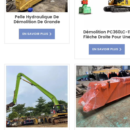
Pelle Hydraulique De
Démolition De Grande
Hauteur ZX490LCH À 3
Étages, D'une Capacité De
Démolition PC360LC-1
EN SAVOIR PLUS
23,5 M, Avec Bras Long.
Flèche Droite Pour Un
Portée Accrue
EN SAVOIR PLUS