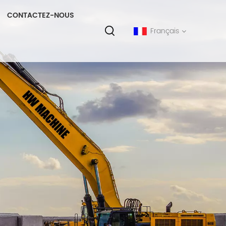
CONTACTEZ-NOUS
Français
English
français
русский
español
português
中文