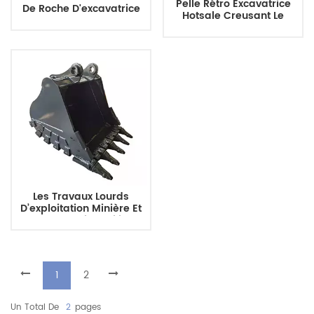
Pelle Rétro Excavatrice
De Roche D'excavatrice
Hotsale Creusant Le
Robuste Duthy
Godet De Largeur De
Godet De 750 Mm Godet
Propre
Les Travaux Lourds
D’exploitation Minière Et
De Construction Utilisent
Un Godet D’excavatrice
Durable Et Résistant À
L’usure
1
2
Un Total De
2
Pages