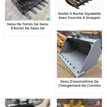
Godet À Roche Squelette
Avec Fourche À Grappin
Pour Godet De
Seau De Tamis De Seau
Chargeuse Compacte De
D'écran De Seau De
5 À 30 Tonnes Pour La
Squelette D'excavatrice
Construction
De Fournisseur De La
Chine 5 - 30 Tonnes Pour
La Construction
Seau D'excavatrice De
Chargement De Camion
De Construction 0.4m3
Pour PC300 PC450