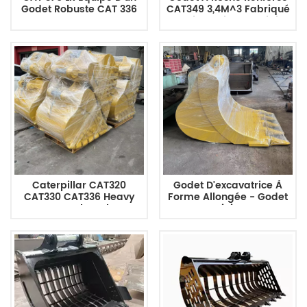
Godet Robuste CAT 336
CAT349 3,4M^3 Fabriqué
De 2,0 M³.
Aux Dimensions D'origine
Caterpillar CAT320
Godet D'excavatrice À
CAT330 CAT336 Heavy
Forme Allongée - Godet
Duty Rock Bucket
Minier