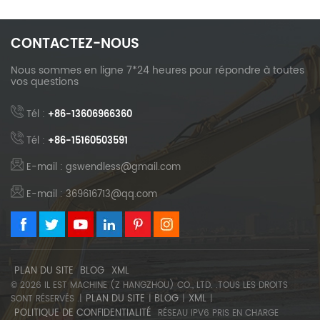
CONTACTEZ-NOUS
Nous sommes en ligne 7*24 heures pour répondre à toutes
vos questions
Tél :
+86-13606966360
Tél :
+86-15160503591
E-mail : gswendless@gmail.com
E-mail : 369616713@qq.com
PLAN DU SITE
BLOG
XML
© 2026 IL EST MACHINE (Z HANGZHOU) CO., LTD. .TOUS LES DROITS
PLAN DU SITE
BLOG
XML
SONT RÉSERVÉS .|
|
|
|
POLITIQUE DE CONFIDENTIALITÉ
RÉSEAU IPV6 PRIS EN CHARGE