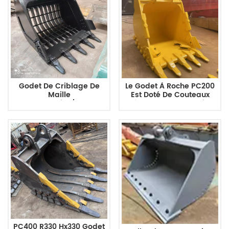
Godet De Criblage De
Le Godet À Roche PC200
Maille
Est Doté De Couteaux
D'excavatrice/godet
Latéraux Et De Protections
Net/godet De Maille
PC400 R330 Hx330 Godet