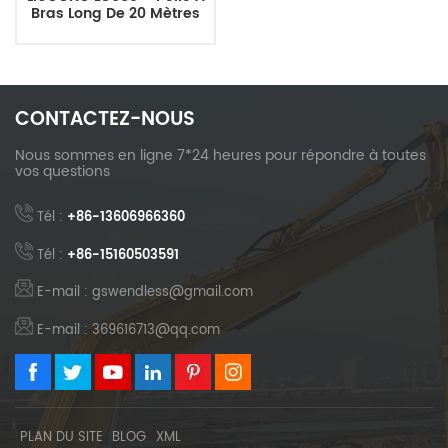
Bras Long De 20 Mètres
CONTACTEZ-NOUS
Nous sommes en ligne 7*24 heures pour répondre à toutes
vos questions
Tél :
+86-13606966360
Tél :
+86-15160503591
E-mail : gswendless@gmail.com
E-mail : 369616713@qq.com
PLAN DU SITE
BLOG
XML