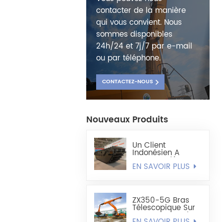
contacter de la manière
qui vous convient. Nous
sommes disponibles
24h/24 et 7j/7 par e-mail
ou par téléphone.
CONTACTEZ-NOUS
Nouveaux Produits
Un Client
Indonésien A
Commandé Le
EN SAVOIR PLUS
Châssis
D'excavatrice
Amphibie
Entièrement
Flottant HX220
ZX350-5G Bras
Télescopique Sur
Mesure, Grappin
EN SAVOIR PLUS