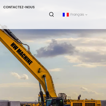
CONTACTEZ-NOUS
Français
English
français
русский
español
português
中文