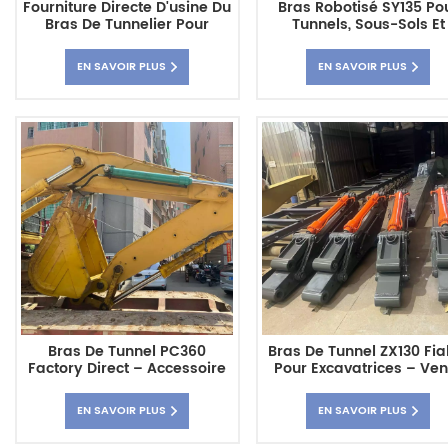
Fourniture Directe D'usine Du
Bras Robotisé SY135 Po
Bras De Tunnelier Pour
Tunnels, Sous-Sols Et
Excavatrice ZX300 Destiné
Espaces Confinés
Aux Travaux De Construction
EN SAVOIR PLUS
EN SAVOIR PLUS
Lourds (fabricant Chinois)
Bras De Tunnel PC360
Bras De Tunnel ZX130 Fia
Factory Direct – Accessoire
Pour Excavatrices – Ven
D'excavatrice De Haute
Directe D'usine Pour Le
Qualité Pour Les Projets De
Travaux Difficiles – Fabri
EN SAVOIR PLUS
EN SAVOIR PLUS
Tunnel
Chinois