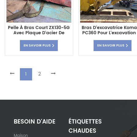
Pelle À Bras Court ZX130-5G
Bras D'excavatrice Koma
Avec Plaque D'acier De
PC360 Pour L'excavation
Protection
Tunnels
EN SAVOIR PLUS
EN SAVOIR PLUS
1
2
BESOIN D'AIDE
ÉTIQUETTES
CHAUDES
Maison