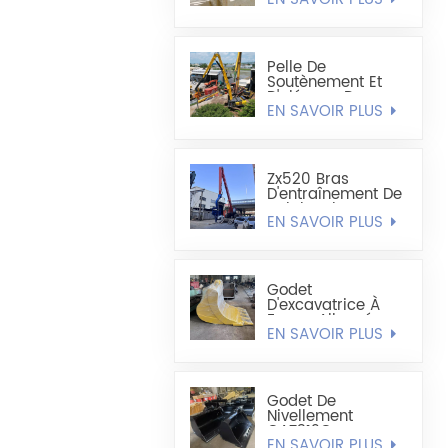
Léger De Type
Coque De 1,8
Cube
Pelle De
Soutènement Et
D'alésage De
EN SAVOIR PLUS
Palplanches En
Acier Extra Longue
Sumitomo
SH490LHD 21M
Zx520 Bras
D'entraînement De
Palplanches En
EN SAVOIR PLUS
Acier En Forme De
U Amélioré De 19,8
M
Godet
D'excavatrice À
Forme Allongée -
EN SAVOIR PLUS
Godet Minier
Godet De
Nivellement
CAT312C
EN SAVOIR PLUS
CAT320DL Largeur