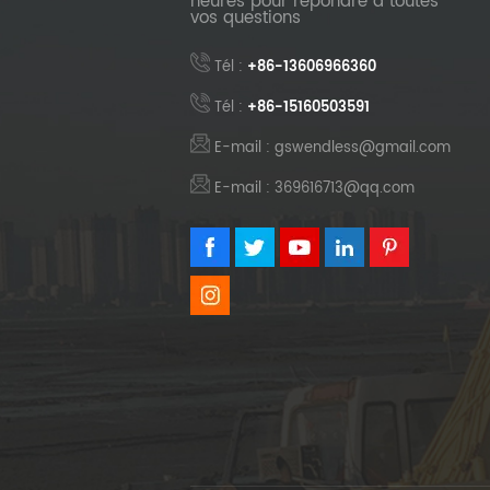
heures pour répondre à toutes
vos questions
Tél :
+86-13606966360
Tél :
+86-15160503591
E-mail : gswendless@gmail.com
E-mail : 369616713@qq.com