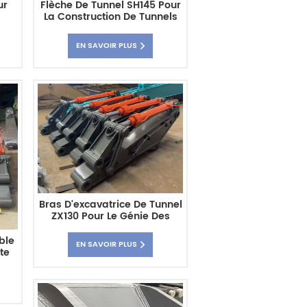
ur
Flèche De Tunnel SH145 Pour
La Construction De Tunnels
De Précision Et Robustes -
Vente Directe D'usine
EN SAVOIR PLUS
Chinoise
Bras D'excavatrice De Tunnel
ZX130 Pour Le Génie Des
Tunnels Et Les Travaux En
Espaces Confinés
ble
EN SAVOIR PLUS
(personnalisé)
te
s
cant