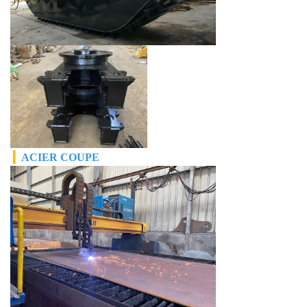
▎
ACIER
COUPE