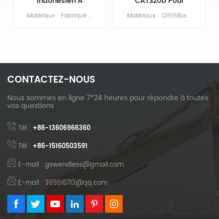
Indonésien A
CAT320D Pour
Commandé Le
Terrains Humides
Matériaux : Fabriqué à partir de tôles d'acier marine galvaniséesLes excavatrices amphibies sont des excavatrices polyvalentes utilisées dans les zones terrestres, en eau peu profonde, dans les marais et en eau profonde. Le kit de flotteur d'excavatrice comprendUne paire de pontons principaux, des chaînes, des moteurs hydrauliques, des supports d'excavatrice, 2 poutres, un ensemble de conduites d'huile
Matériaux : Q355BLes excavatrices amphibies sont des excavatrices polyvalentes utilisées dans les zones terrestres, en eau peu profonde, dans les marais et en eau profonde. Le kit de flotteur pour excavatrice comprendUne paire de pontons principaux, des chaînes, des moteurs hydrauliques, des supports d'excavatrice, 2 poutres, un ensemble de conduites d'huile
Châssis
D'excavatrice
Amphibie
Entièrement
Flottant HX220
CONTACTEZ-NOUS
Nous sommes en ligne 7*24 heures pour répondre à toutes
vos questions
Tél :
+86-13606966360
Tél :
+86-15160503591
E-mail : gswendless@gmail.com
E-mail : 369616713@qq.com