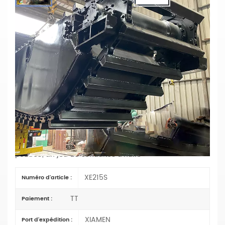
Pontons De Travail Adaptés Aux
Besoins Du Client Flottant La Plate-
Forme Modulaire De Barge De Ponton
De Travail Amphibie
Matériaux: Q355B
Les pelles amphibies sont des pelles polyvalentes
utilisées sur les terres, les eaux peu profondes, les
marais et les eaux profondes.
Le kit de flotteur pour excavatrice comprend
Une paire de pontons principaux, des chaînes, des
moteurs hydrauliques, des supports d'excavatrice, 2
poutres, un jeu de conduites d'huile
XE215S
Numéro d'article :
TT
Paiement :
XIAMEN
Port d'expédition :