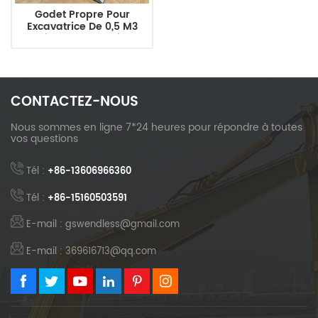
Godet Propre Pour
Excavatrice De 0,5 M3
Niveler Le Terrain
CONTACTEZ-NOUS
Nous sommes en ligne 7*24 heures pour répondre à toutes
vos questions
Tél :
+86-13606966360
Tél :
+86-15160503591
E-mail : gswendless@gmail.com
E-mail : 369616713@qq.com