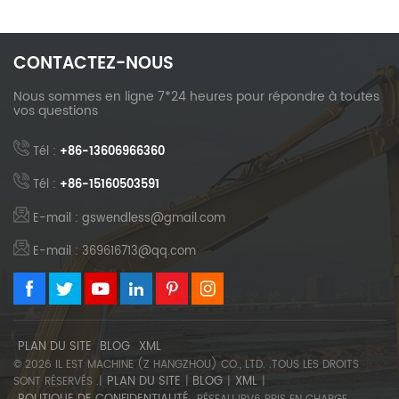
CONTACTEZ-NOUS
Nous sommes en ligne 7*24 heures pour répondre à toutes
vos questions
Tél :
+86-13606966360
Tél :
+86-15160503591
E-mail : gswendless@gmail.com
E-mail : 369616713@qq.com
PLAN DU SITE
BLOG
XML
© 2026 IL EST MACHINE (Z HANGZHOU) CO., LTD. .TOUS LES DROITS
PLAN DU SITE
BLOG
XML
SONT RÉSERVÉS .|
|
|
|