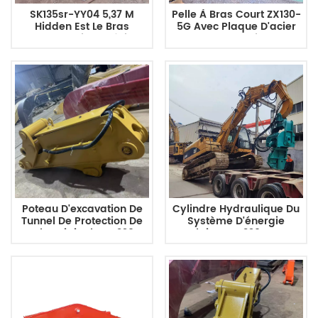
SK135sr-YY04 5,37 M
Pelle À Bras Court ZX130-
Hidden Est Le Bras
5G Avec Plaque D'acier
D'excavatrice Spécial
De Protection
Pour Le Sous-Sol Avec
Cylindre D'huile
Poteau D'excavation De
Cylindre Hydraulique Du
Tunnel De Protection De
Système D'énergie
Style Original CAT320D
Solaire CAT320, Bras
D'excavatrice Pour
Empilage