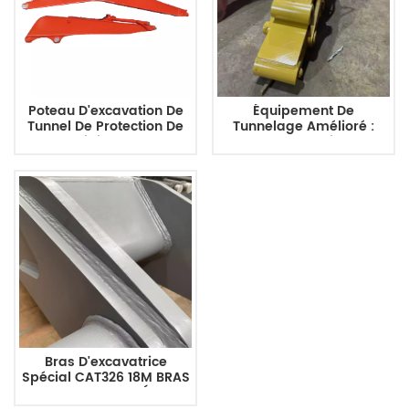
Poteau D'excavation De
Équipement De
Tunnel De Protection De
Tunnelage Amélioré :
Style Original ZX240-3
Bras D'excavatrice OEM
Pour Machines Zx70-5
Bras D'excavatrice
Spécial CAT326 18M BRAS
LONGUE PORTÉE